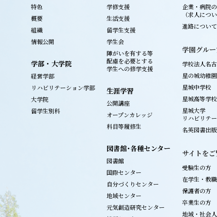
特色
学修支援
企業・病院の
（求人につい
概要
生活支援
進路について
組織
留学生支援
情報公開
学生会
学園グルー
障がいを有する等
配慮を必要とする
学部・大学院
学校法人名古
学生への修学支援
星の城幼稚園
経営学部
星城中学校
リハビリテーション学部
生涯学習
星城高等学校
大学院
公開講座
星城大学
留学生別科
オープンカレッジ
リハビリテー
科目等履修生
名英図書出版
図書館･各種センター
サイトをご
図書館
受験生の方
国際センター
在学生・教職
自分づくりセンター
保護者の方
地域センター
卒業生の方
元気創造研究センター
地域・社会人