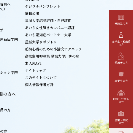
皆様へ
デジタルパンフレット
て）
情報公開
星城大学認証評価・自己評価
受験生の方
あいち女性輝きカンパニー認証
プ
あいち認知症パートナー大学
屋石田学園
星城大学リポジトリ
在学生・教職員
の方
超初心者のための小論文テクニック
高校生川柳募集 星城大学川柳の庭
求人NAVI
保護者の方
サイトマップ
ション学院
このサイトについて
卒業生の方
個人情報保護方針
覧の方へ
地域・社会人
の方
員の方
企業・病院
の方
の方