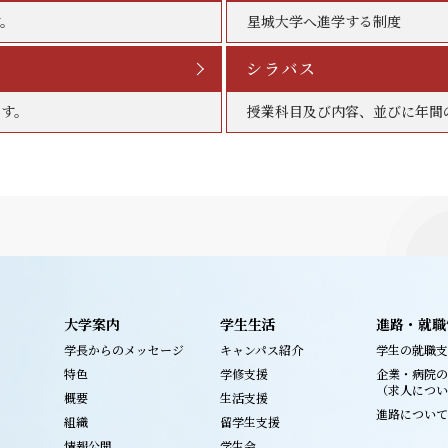
す。
星城大学へ進学する制度
シラバス
ます。
授業科目及び内容、並びに年間
大学案内
学生生活
進路・就職
学長からのメッセージ
キャンパス紹介
学生の就職支
特色
学修支援
企業・病院の
（求人につい
概要
生活支援
進路について
組織
留学生支援
情報公開
学生会