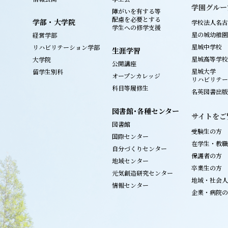
学園グルー
障がいを有する等
配慮を必要とする
学部・大学院
学校法人名古
学生への修学支援
星の城幼稚園
経営学部
星城中学校
リハビリテーション学部
生涯学習
星城高等学校
大学院
公開講座
星城大学
留学生別科
オープンカレッジ
リハビリテー
科目等履修生
名英図書出版
図書館･各種センター
サイトをご
図書館
受験生の方
国際センター
在学生・教職
自分づくりセンター
保護者の方
地域センター
卒業生の方
元気創造研究センター
地域・社会人
情報センター
企業・病院の