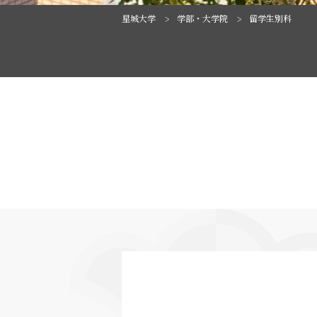
星城大学
学部・大学院
留学生別科