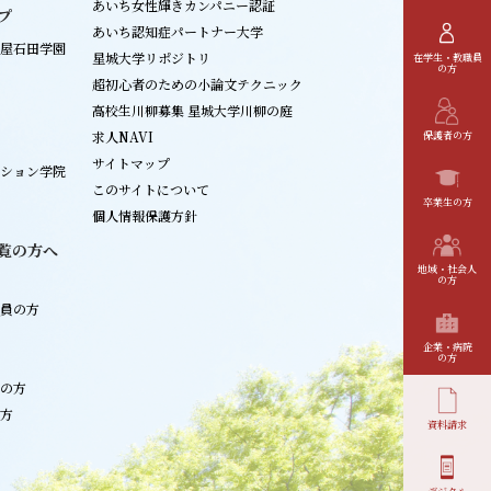
あいち女性輝きカンパニー認証
プ
あいち認知症パートナー大学
屋石田学園
星城大学リポジトリ
在学生・教職員
の方
超初心者のための小論文テクニック
高校生川柳募集 星城大学川柳の庭
求人NAVI
保護者の方
サイトマップ
ション学院
このサイトについて
卒業生の方
個人情報保護方針
覧の方へ
地域・社会人
の方
員の方
企業・病院
の方
の方
方
資料請求